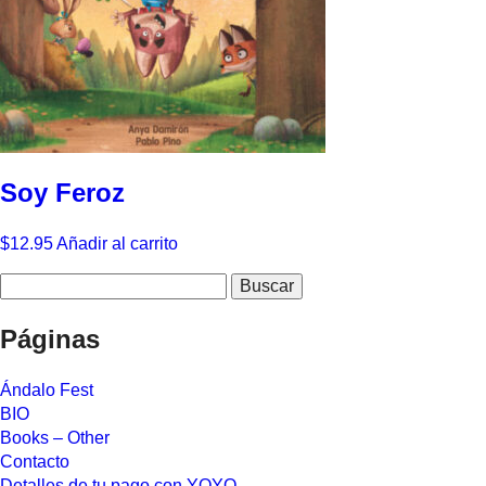
Soy Feroz
$
12.95
Añadir al carrito
Buscar:
Páginas
Ándalo Fest
BIO
Books – Other
Contacto
Detalles de tu pago con YOYO