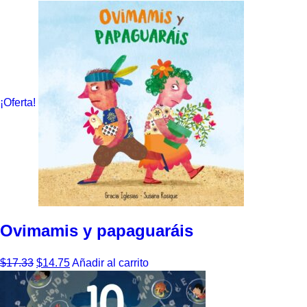
¡Oferta!
Ovimamis y papaguaráis
$
17.33
$
14.75
Añadir al carrito