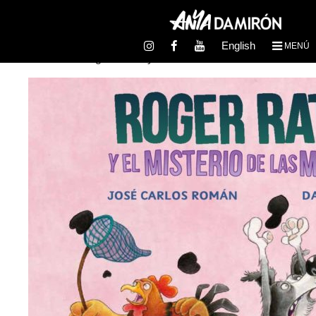
English
MENÚ
Inicio
/
Cuento
/ Roger Ratón y el misterio de las manchas