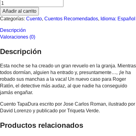
Roger
Ratón
Añadir al carrito
y
Categorías:
Cuento
,
Cuentos Recomendados
,
Idioma: Español
el
misterio
Descripción
de
Valoraciones (0)
las
manchas
Descripción
cantidad
Esta noche se ha creado un gran revuelo en la granja. Mientras
todos dormían, alguien ha entrado y, presuntamente…, ¡le ha
robado sus manchas a la vaca! Un nuevo caso para Roger
Ratón, el detective más audaz, al que nadie ha conseguido
jamás engañar.
Cuento TapaDura escrito por Jose Carlos Roman, ilustrado por
David Lorenzo y publicado por Triqueta Verde.
Productos relacionados