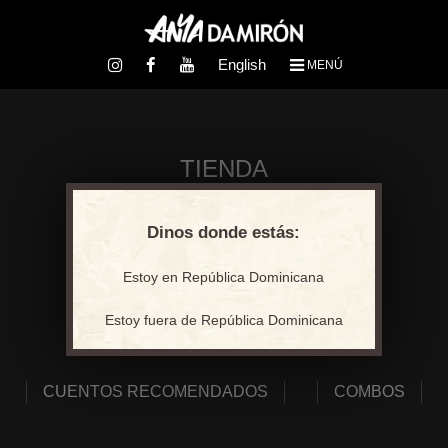
English
MENÚ
TIENDA
Dinos donde estás:
Ver mi carrito
Estoy en República Dominicana
Estoy fuera de República Dominicana
MIS CUENTOS
CUENTOS RECOMENDADOS
COMBOS